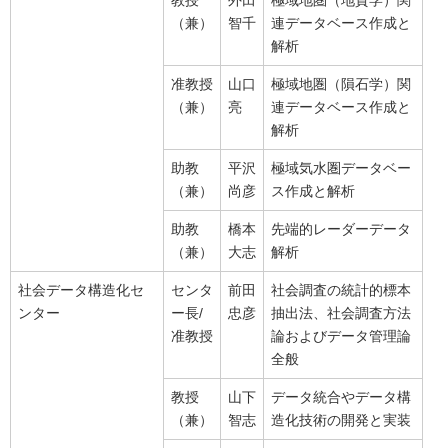
教授
外田
極域地圏（地質学）関
（兼）
智千
連データベース作成と
解析
准教授
山口
極域地圏（隕石学）関
（兼）
亮
連データベース作成と
解析
助教
平沢
極域気水圏データベー
（兼）
尚彦
ス作成と解析
助教
橋本
先端的レーダーデータ
（兼）
大志
解析
社会データ構造化セ
センタ
前田
社会調査の統計的標本
ンター
ー長/
忠彦
抽出法、社会調査方法
准教授
論およびデータ管理論
全般
教授
山下
データ統合やデータ構
（兼）
智志
造化技術の開発と実装