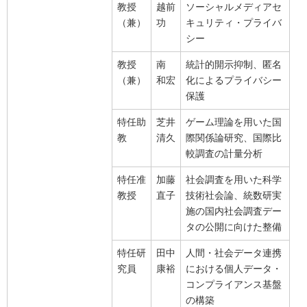
教授
越前
ソーシャルメディアセ
（兼）
功
キュリティ・プライバ
シー
教授
南
統計的開示抑制、匿名
（兼）
和宏
化によるプライバシー
保護
特任助
芝井
ゲーム理論を用いた国
教
清久
際関係論研究、国際比
較調査の計量分析
特任准
加藤
社会調査を用いた科学
教授
直子
技術社会論、統数研実
施の国内社会調査デー
タの公開に向けた整備
特任研
田中
人間・社会データ連携
究員
康裕
における個人データ・
コンプライアンス基盤
の構築