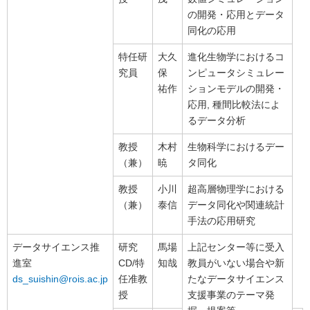
の開発・応用とデータ
同化の応用
特任研
大久
進化生物学におけるコ
究員
保
ンピュータシミュレー
祐作
ションモデルの開発・
応用, 種間比較法によ
るデータ分析
教授
木村
生物科学におけるデー
（兼）
暁
タ同化
教授
小川
超高層物理学における
（兼）
泰信
データ同化や関連統計
手法の応用研究
データサイエンス推
研究
馬場
上記センター等に受入
進室
CD/特
知哉
教員がいない場合や新
ds_suishin@rois.ac.jp
任准教
たなデータサイエンス
授
支援事業のテーマ発