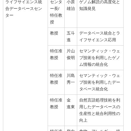
ライフサイエンス統
センタ
小原
ゲノム解読の高度化と
合データベースセン
ー長/
雄治
知識発見
ター
特任教
授
教授
五斗
データベース統合とラ
進
イフサイエンス応用
特任准
片山
セマンティック・ウェ
教授
俊明
ブ技術を利用したゲノ
ム情報の統合化
特任准
川島
セマンティック・ウェ
教授
秀一
ブ技術を利用したデー
タベース統合化
特任准
金
自然言語処理技術を利
教授
進東
用したデータベースの
生産性と統合利用性の
向上