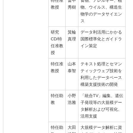
特任准
畠中
食物、アレルギー、植
教授
秀樹
物、ウイルス、構造生
物学のデータサイエン
ス
研究
箕輪
データ利活用にかかる
CD/特
真理
国際標準化とガイドラ
任准教
イン策定
授
特任准
山本
テキスト処理とセマン
教授
泰智
ティックウェブ技術を
利用したデータベース
構築支援技術の開発
特任助
小野
「統合TV」編集、遺伝
教
浩雅
子発現等の大規模デー
タ解析および可視化、
活用支援
特任助
大田
大規模データ解析に資