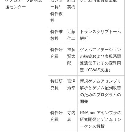
ゲノムデータ解析支
センタ
野口
ゲノム情報解析全般
援センター
ー長/
英樹
特任教
授
特任准
近藤
トランスクリプトーム
教授
伸二
解析
特任研
福多
ゲノムアノテーション
究員
賢太
の構築および表現系関
郎
連遺伝子とその変異同
定（GWAS支援）
特任研
宮澤
新規ゲノムアセンブリ
究員
秀幸
解析とゲノム配列改善
のためのプログラムの
開発
特任研
寺内
RNA-seqアセンブラの
究員
真
研究開発とゲノムリシ
ーケンス解析