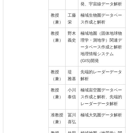
発、宇宙線データ解析
教授
工藤
極域生物圏データベー
（兼）
栄
ス作成と解析
教授
野木
極域地圏（固体地球物
（兼）
義史
理学・測地学）関連デ
ータベース作成と解析
地理情報システム
(GIS)開発
教授
堤
先端的レーダーデータ
（兼）
雅基
解析
教授
小川
極域宙空圏データベー
（兼）
泰信
ス作成と解析、先端的
レーダーデータ解析
准教授
冨川
極域大気圏データ解析
（兼）
喜弘