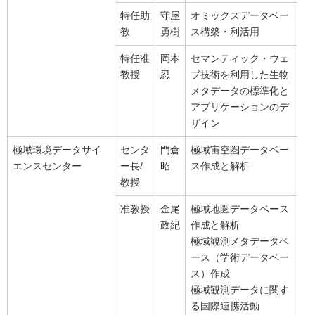
特任助
守屋
オミックスデータベー
教
勇樹
ス構築・利活用
特任准
岡本
セマンティック・ウェ
教授
忍
ブ技術を利用した生物
メタデータの標準化と
アプリケーションのデ
ザイン
極域環境データサイ
センタ
門倉
極域宙空圏データベー
エンスセンター
ー長/
昭
ス作成と解析
教授
准教授
金尾
極域地圏データベース
政紀
作成と解析
極域観測メタデータベ
ース（学術データベー
ス）作成
極域観測データに関す
る国際連携活動