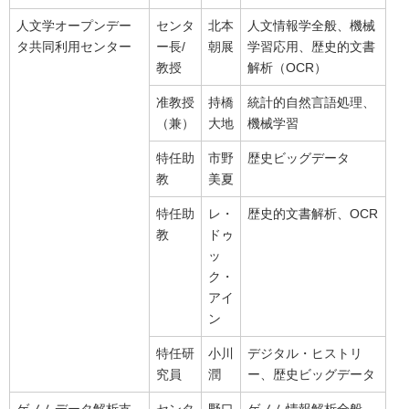
人文学オープンデー
センタ
北本
人文情報学全般、機械
タ共同利用センター
ー長/
朝展
学習応用、歴史的文書
教授
解析（OCR）
准教授
持橋
統計的自然言語処理、
（兼）
大地
機械学習
特任助
市野
歴史ビッグデータ
教
美夏
特任助
レ・
歴史的文書解析、OCR
教
ドゥ
ッ
ク・
アイ
ン
特任研
小川
デジタル・ヒストリ
究員
潤
ー、歴史ビッグデータ