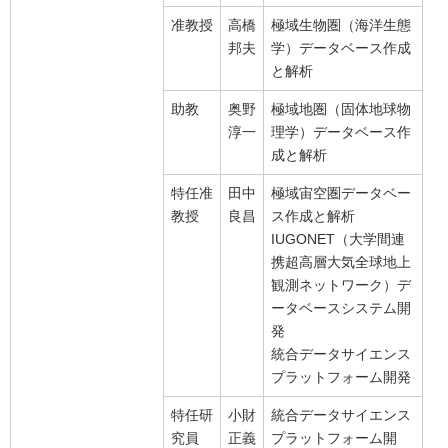
准教授
高橋
極域生物圏（海洋生態
邦夫
学）データベース作成
と解析
助教
奥野
極域地圏（固体地球物
淳一
理学）データベース作
成と解析
特任准
田中
極域宙空圏データベー
教授
良昌
ス作成と解析
IUGONET（大学間連
携超高層大気全球地上
観測ネットワーク）デ
ータベースシステム開
発
統合データサイエンス
プラットフォーム開発
特任研
小財
統合データサイエンス
究員
正義
プラットフォーム開