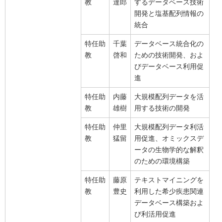
教
達郎
するデータベース技術
開発と塩基配列情報の
統合
特任助
千葉
データベース統合化の
教
啓和
ための技術開発、およ
びデータベース利用促
進
特任助
内藤
大規模配列データを活
教
雄樹
用する技術の開発
特任助
仲里
大規模配列データ利活
教
猛留
用促進、オミックスデ
ータの生物学的な解釈
のための環境構築
特任助
藤原
テキストマイニングを
教
豊史
利用した希少疾患関連
データベース構築およ
び利活用促進