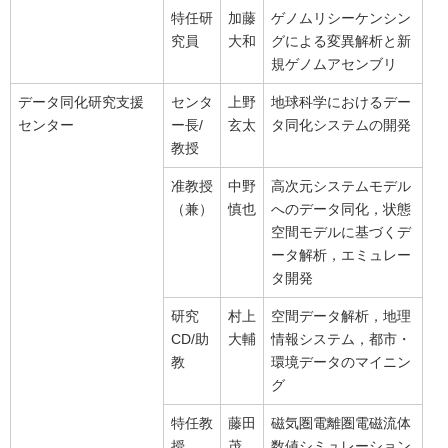
特任研
加藤
ゲノムリシーケンシン
究員
大和
グによる変異解析と新
規ゲノムアセンブリ
データ同化研究支援
センタ
上野
地球科学におけるデー
センター
ー長/
玄太
タ同化システムの開発
教授
准教授
中野
高次元システムモデル
（兼）
慎也
へのデータ同化，状態
空間モデルに基づくデ
ータ解析，エミュレー
タ開発
研究
村上
空間データ解析，地理
CD/助
大輔
情報システム，都市・
教
環境データのマイニン
グ
特任教
藤田
磁気圏電離圏電磁流体
授
茂
数値シミュレーション