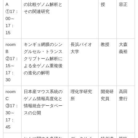
A
の比較ゲノム解析と
授
容正
①17：
その関連研究
00～
17：
15
room
キンギョ網膜のシン
長浜バイオ
教授
大森
B
グルセル・トランス
大学
義裕
②17：
クリプトーム解析に
15～
よる全ゲノム重複後
17：
の進化の解明
30
room
日本産マウス系統の
理化学研究
開発研
高田
C
ゲノム情報高度化と
所
究員
豊行
③17：
情報統合データベー
30～
スの公開
17：
45