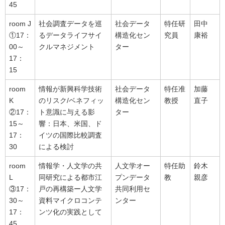
45
room J
社会調査データを巡
社会データ
特任研
田中
①17：
るデータライフサイ
構造化セン
究員
康裕
00～
クルマネジメント
ター
17：
15
room
情報が新興科学技術
社会データ
特任准
加藤
K
のリスク/ベネフィッ
構造化セン
教授
直子
②17：
ト意識に与える影
ター
15～
響：日本、米国、ド
17：
イツの国際比較調査
30
による検討
room
情報学・人文学の共
人文学オー
特任助
鈴木
L
同研究による都市江
プンデータ
教
親彦
③17：
戸の再構築ー人文学
共同利用セ
30～
資料マイクロコンテ
ンター
17：
ンツ化の実践として
45