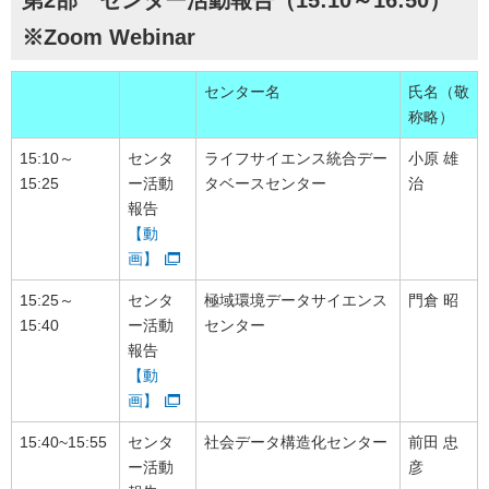
第2部 センター活動報告（15:10～16:50）
※Zoom Webinar
センター名
氏名（敬
称略）
15:10～
センタ
ライフサイエンス統合デー
小原 雄
15:25
ー活動
タベースセンター
治
報告
【動
画】
15:25～
センタ
極域環境データサイエンス
門倉 昭
15:40
ー活動
センター
報告
【動
画】
15:40~15:55
センタ
社会データ構造化センター
前田 忠
ー活動
彦