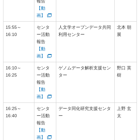
報告
【動
画】
15:55～
センタ
人文学オープンデータ共同
北本 朝
16:10
ー活動
利用センター
展
報告
【動
画】
16:10～
センタ
ゲノムデータ解析支援セン
野口 英
16:25
ー活動
ター
樹
報告
【動
画】
16:25～
センタ
データ同化研究支援センタ
上野 玄
16:40
ー活動
ー
太
報告
【動
画】