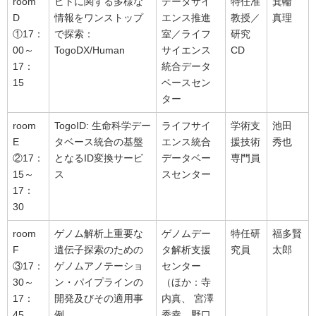
room
ヒトに関する多様な
データサイ
特任准
箕輪
D
情報をワンストップ
エンス推進
教授／
真理
①17：
で探索：
室／ライフ
研究
00～
TogoDX/Human
サイエンス
CD
17：
統合データ
15
ベースセン
ター
room
TogoID: 生命科学デー
ライフサイ
学術支
池田
E
タベース統合の基盤
エンス統合
援技術
秀也
②17：
となるID変換サービ
データベー
専門員
15～
ス
スセンター
17：
30
room
ゲノム解析上重要な
ゲノムデー
特任研
福多賢
F
遺伝子探索のための
タ解析支援
究員
太郎
③17：
ゲノムアノテーショ
センター
30～
ン・パイプラインの
（ほか：寺
17：
開発及びその適用事
内真、 宮澤
45
例
秀幸、野口