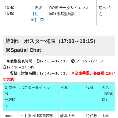
16:40～
ご挨拶
ROIS データサイエンス共
荒木 弘
16:50
【動
同利用基盤施設
之
画】
第3部 ポスター発表（17:00～18:15）
※Spatial Chat
◆
個別発表時間：①17：00～17：15 ②17：15～17：30
③17：30～17：45
質疑・討論時間：17：45～18：15
※全室共通、各部屋におい
て実施
部屋番
ポスタータイトル
所属
役職
氏名
号
（敬称
発表時
略）
間
room
ヒト腸内細菌叢菌種
岐阜大学
特任教
山本