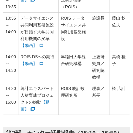
～
画】
ム研究機構
一
13:35
（ROIS）
13:35
データサイエンス
ROIS データ
施設長
藤山 秋
～
共同利用基盤施設
サイエンス共
佐夫
14:00
が目指す大学共同
同利用基盤施
利用機関の変革
設
【動画】
14:00
ROIS-DSへの期待
早稲田大学総
上級研
高橋 桂
～
【動画】
合研究機構
究員／
子
14:30
研究院
教授
14:30
統計エキスパート
ROIS 統計数
理事／
椿 広計
～
人材育成プロジェ
理研究所
所長
15:00
クトの始動
【動
画】