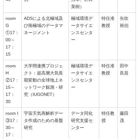
英樹）
room
ADSによる北極域及
極域環境デ
特任准
矢吹
G
び南極域のデータマ
ータサイエ
教授
裕伯
①17：
ネージメント
ンスセンタ
00～
ー
17：
15
room
大学間連携プロジェ
極域環境デ
特任准
田中
H
クト：超高層大気長
ータサイエ
教授
良昌
②17：
期変動の全球地上ネ
ンスセンタ
15～
ットワーク観測・研
ー
17：
究（IUGONET）
30
room I
宇宙天気再解析デー
データ同化
特任教
藤田
③17：
タ作成のための基盤
研究支援セ
授
茂
30～
研究
ンター
17：