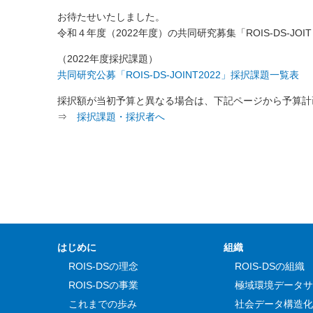
お待たせいたしました。
令和４年度（2022年度）の共同研究募集「ROIS-DS-JO
（2022年度採択課題）
共同研究公募「ROIS-DS-JOINT2022」採択課題一覧表
採択額が当初予算と異なる場合は、下記ページから予算計
⇒
採択課題・採択者へ
はじめに
組織
ROIS-DSの理念
ROIS-DSの組織
ROIS-DSの事業
極域環境データサ
これまでの歩み
社会データ構造化