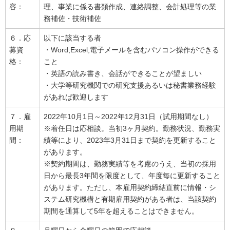
容：
理、事業に係る書類作成、連絡調整、会計処理等の業
務補佐・技術補佐
６．応
以下に該当する者
募資
・Word,Excel,電子メールを含むパソコン操作ができる
格：
こと
・英語の読み書き、会話ができることが望ましい
・大学等研究機関での研究支援あるいは秘書業務経験
があれば歓迎します
７．雇
2022年10月1日～2022年12月31日（試用期間なし）
用期
※着任日は応相談。当初3ヶ月契約。勤務状況、勤務実
間：
績等により、2023年3月31日まで契約を更新すること
があります。
※契約期間は、勤務実績等を考慮のうえ、当初の採用
日から最長3年間を限度として、年度毎に更新すること
があります。ただし、本雇用契約締結直前に情報・シ
ステム研究機構と有期雇用契約がある者は、当該契約
期間を通算して5年を超えることはできません。