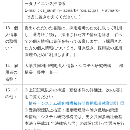
ータサイエンス推進係
E-mail：ds_suishin+ atmark+ rois.ac.jp (``+ atmark+
''は@に置きかえてください。)
13．個
提出いただいた書類は、採用選考のために限って利用
人情報
し、選考終了後は、採用された方の情報を除き、すべ
の取扱
ての個人情報は責任を持って破棄します。（採用され
い：
た方の個人情報については、引き続き、採用後の雇用
管理のために利用します。）
14．雇
大学共同利用機関法人 情報・システム研究機構 機
用者の
構長 藤井 良一
名称：
15．そ
※上記記載以外の待遇・勤務条件の詳細は、次の規則
の他：
をご覧ください。
情報・システム研究機構短時間雇用職員就業規則
※受動喫煙防止措置：指定喫煙所を除き敷地内禁煙
※情報・システム研究機構では、男女共同参画社会基
本法（平成11 年法律第78号）の趣旨に則って選考を行