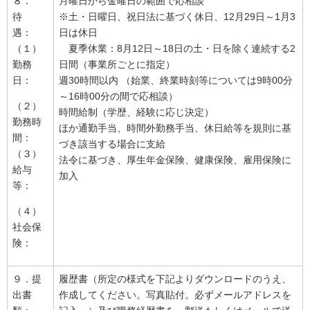
８．
月曜日から金曜日の範囲で応相談
待
※土・日曜日、祝日法に基づく休日、12月29日～1月3
遇：
日は休日
（１）
夏季休業：8月12日～18日の土・日を除く連続する2
勤務
日間（事業所ごとに指定）
日：
週30時間以内 （始業、終業時刻等については9時00分
～16時00分の間で応相談）
（２）
時間給制（学歴、経験に応じ決定）
勤務時
ほか通勤手当、時間外勤務手当、休日給等を規則に基
間：
づき該当する場合に支給
（３）
法令に基づき、厚生年金保険、健康保険、雇用保険に
給与
加入
等：
（４）
社会保
険：
９．提
履歴書（所定の様式を下記よりダウンロードのうえ、
出書
作成してください。写真貼付。必ずメールアドレスを