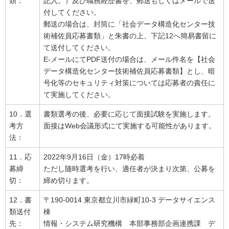
類：
記入。）及び職務経歴書を、郵送もしくはメールで送
付してください。
郵送の場合は、封筒に「社会データ構造化センター技
術補佐員応募書類」と朱書の上、下記12へ簡易書留に
て送付してください。
E-メールにてPDF送付の場合は、メール件名を【社会
データ構造化センター技術補佐員応募書類】とし、暗
号化等のセキュリティ対策については応募者の責任に
て実施してください。
10．選
書類選考の後、必要に応じて面接試験を実施します。
考方
面接はWeb会議形式にて実施する可能性があります。
法：
11．応
2022年9月16日（金）17時必着
募締
ただし随時選考を行い、適任者が決まり次第、公募を
切：
締め切ります。
12．書
〒190-0014 東京都立川市緑町10-3 データサイエンス
類送付
棟
先：
情報・システム研究機構 本部事務部企画連携課 デ