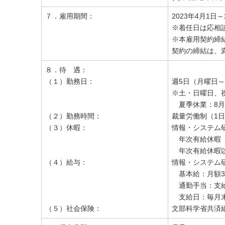
７．雇用期間：
2023年4月1日
※着任日は応相
※本雇用契約締
契約の締結は、
８．待 遇：
（１）勤務日：
週5日（月曜日
※土・日曜日、祝
夏季休業：8月
（２）勤務時間：
裁量労働制（1日
（３）休暇：
情報・システム
年次有給休暇
年次有給休暇
（４）給与：
情報・システム
基本給：月額38
通勤手当：支給
支給日：毎月末
（５）社会保険：
文部科学省共済