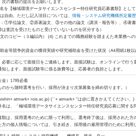
、次の書類の提出をお願いします。
の件名を【極域環境データサイエンスセンター特任研究員応募書類】とし
書式は自由。ただし記入項目については、
情報・システム研究機構所定履歴
績一覧：①学位論文、②原著論文、③その他の論文（講演・報告等）、④著
③は査読を受けたものと受けていないものを区分する）
術論文のコピー（３編以内） (4) これまでの職務経験を踏まえた本業務
費補助金等競争的資金の獲得実績や研究補助金を受けた状況（A4用紙1枚以
、必要に応じて面接日をご連絡します。面接試験は、オンラインで行う
通知します。面接試験等に係る旅費等は、応募者の負担とします。
日（金）17時必着
ものから随時選考を行い、採用が決まり次第募集を締め切ります。）
uishin+ atmark+ rois.ac.jp) (``+ atmark+ ''は@に置きかえてください。)
件名は、「極域環境データサイエンスセンター特任研究員応募に関する
書類は、採用選考のために限って利用し、選考終了後は、採用された方
た方の個人情報については、引き続き、採用後の雇用管理のために利用