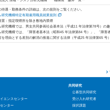
関法人 情報・システム研究機構 機構長 藤井 良一
の待遇・勤務条件の詳細は、次の規則をご覧ください。
ム研究機構特定有期雇用職員就業規則
措置：指定喫煙所を除き敷地内禁煙
ム研究機構では、男女共同参画社会基本法（平成11 年法律第78号）の
研究機構では、「障害者基本法（昭和45 年法律第84 号）」、「障害者
害を理由とする差別の解消の推進に関する法律（平成25 年法律第65 
共同研究
公募型共同研究
イエンスセンター
受け入れ研究者
センター
採択課題