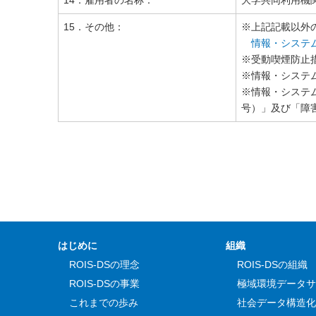
14．雇用者の名称：
大学共同利用機
15．その他：
※上記記載以外
情報・システ
※受動喫煙防止
※情報・システ
※情報・システム
号）」及び「障
はじめに
組織
ROIS-DSの理念
ROIS-DSの組織
ROIS-DSの事業
極域環境データサ
これまでの歩み
社会データ構造化