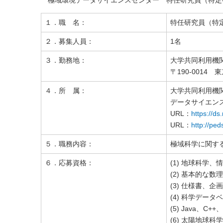
極域環境データサイエンスセンター 特任研究員（特定
１．職 名：
特任研究員（特
２．募集人員：
1名
３．勤務地：
大学共同利用機
〒190-0014
４．所 属：
大学共同利用機
データサイエン
URL：
https://ds
URL：
http://peds
５．職務内容：
極域科学に関す
６．応募資格：
(1) 地球科
(2) 基本的な
(3) 仕様書、
(4) 科学デー
(5) Java、
(6) 太陽地球