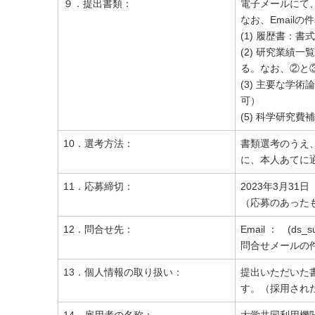
９．提出書類：
電子メールにて
なお、Email
(1) 履歴書：
(2) 研究業
る。なお、②と
(3) 主要な学
可）
(5) 科学研究
10．選考方法：
書類選考のうえ
に、本人あてに
11．応募締切：
2023年3月31
（応募のあった
12．問合せ先：
Email ： (ds_s
問合せメールの
13．個人情報の取り扱い：
提出いただいた
す。（採用され