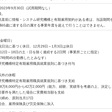
～2023年9月30日（試用期間なし）
談。
結直前に情報・システム研究機構と有期雇用契約がある者は、当該期間を
満65歳に達する日の属する事業年度を超えて行うことはできません。
～金曜日）
日法に基づく休日、12月29日～1月3日は休日
12日～18日の土・日を除く連続する2日間（事業所ごとに指定）
7時間45分勤務したとみなす）
研究機構特定有期雇用職員就業規則に基づき付与
以外の休暇
研究機構特定有期雇用職員就業規則に基づき支給
万8,000円から42万2,000円（能力、経験、実績等を考慮の上、決
要件を満たした場合に実費相当額を支給
締め、原則当月17日
組合、雇用保険及び労災保険に加入