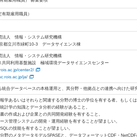
有期雇用職員） 募集要項
定有期雇用職員）
関法人 情報・システム研究機構
 東京都立川市緑町10-3 データサイエンス棟
関法人 情報・システム研究機構
ス共同利用基盤施設 極域環境データサイエンスセンター
.rois.ac.jp/center2/
c.rois.ac.jp/ja/
る統合データベースの本格運用と、異分野・他拠点との連携へ向けた研
学、情報学あるいはそれらと関連する分野の博士の学位を有する者。もしく
数理統計学の知識とデータ分析の経験があること。
企画書の作成および企業との共同開発経験を有すること。
タベース管理システムの開発・運用経験を有することが望ましい。
C++、SQLの技能を有することが望ましい。
科学分野のメタデータモデルSPASEと、データフォーマットCDF・Net