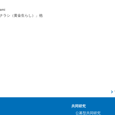
mami
ナラシ（黄金生らし）」他
共同研究
公募型共同研究