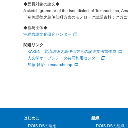
◆受賞対象の論文◆
A sketch grammar of the Isen dialect of Tokunoshima, A
「奄美語徳之島伊仙町方言のモノローグ談話資料：クガニ
◆授与団体◆
沖縄言語文化研究センター
関連リンク
KAKEN - 北琉球徳之島伊仙方言の記述文法書作成
人文学オープンデータ共同利用センター
加藤 幹治 - researchmap
はじめに
組織
ROIS-DSの理念
ROIS-DSの組織