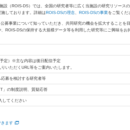
設（ROIS-DS）では、全国の研究者等に広く当施設の研究リソース
を実施しております。詳細は
ROIS-DSの理念
、
ROIS-DSの事業
をご覧くだ
公募事業について知っていただき、共同研究の機会を拡大することを目的とし
究や、ROIS-DSの保持する大規模データ等を利用した研究等にご興味
を予定）※主な内容は後日配信予定
りいただくURL等をご案内いたします。
度公募へ応募を検討する研究者等
OINT」の制度説明、質疑応答
記入してください
できます