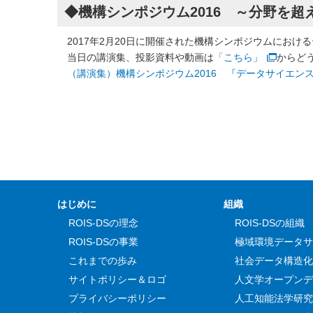
◆機構シンポジウム2016 ～分野を
2017年2月20日に開催された機構シンポジウムにおけ
当日の講演集、投影資料や動画は
「こちら」
からど
（講演集）機構シンポジウム2016 『データサイエン
はじめに
組織
ROIS-DSの理念
ROIS-DSの組織
ROIS-DSの事業
極域環境データサ
これまでの歩み
社会データ構造化
サイトポリシー＆ロゴ
人文学オープンデ
プライバシーポリシー
人工知能法学研究