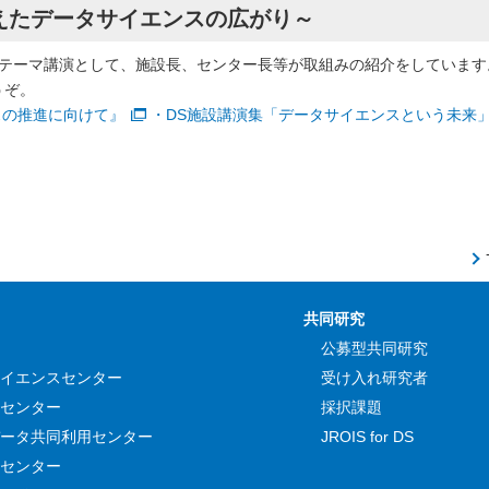
超えたデータサイエンスの広がり～
るテーマ講演として、施設長、センター長等が取組みの紹介をしています
うぞ。
スの推進に向けて』
・DS施設講演集「データサイエンスという未来
共同研究
公募型共同研究
イエンスセンター
受け入れ研究者
センター
採択課題
ータ共同利用センター
JROIS for DS
センター