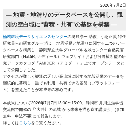
2026年7月2日
― 地震・地滑りのデータベースを公開し、観
測の空白域に“蓄積・共有”の基盤を構築 ―
極域環境データサイエンスセンター
の奥野淳一 助教、小財正義 特任
研究員らの研究グループは、 地震活動と地滑りに関する二つのデー
タベースを構築し、静岡県立大学グローバル地域センター自然災害
研究部門（NaDiR, ナディール）ウェブサイトおよび分野横断型の研
究データカタログ「AMIDER （アミダー）」上でオープンデータと
して公開しました。
アクセスが難しく観測の乏しい高山域に関する地殻活動のデータを
継続的に蓄積し、誰でも利用・共有できる基盤（プラットフォー
ム）を整えたことが本成果の核心です。
本成果について2026年7月7日13:00〜15:00、静岡市 井川生涯学習
交流館で開催の「”大井川の流域”から未来を描き直す講演会」(参加
無料・申込不要)にて報告します。
詳しくは
こちら
をご覧ください。