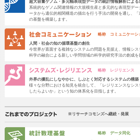
超大容量ゲノム・多元軸表現型データの統計情報解析による
系統的なゲノム関連情報の大規模生産と多元的な表現型デー
ータから遺伝的相関構造の描出を行う手法の開発を通し、「
の基盤を構築します。
略称 コミュニケーシ
人間・社会の知の循環基盤の創生
今世界が直面する複雑なシステムの問題を見据え、情報シス
科学の融合による新しい学問領域の科学的研究手法の創成を
略称 レジリエンス
外界の擾乱にしなやかに、しぶとく対応するシステムの構築
様々な分野における知見を統合して、「レジリエンスなシス
したらよいか」という知の体系化を目指します。
※リサーチコモンズへ継続・発展
略称 データ同化