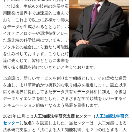
して以来、生成AIの技術の進展や応
用開発は世界中で加速度的に進んで
おり、これまで以上に多様かつ膨大
なデータが生成されるとともに、バ
イオテクノロジーや環境技術といっ
た最先端の科学技術についても、デ
ジタルとの融合により新たな可能性
を生み出しております。こうした時
流に先んじて、皆様とともに未来を
切り拓く挑戦を続けていきたいと考えております。
当施設は、新しいサービスを創り出す組織として、その柔軟な運営
を通じ、より革新的かつ挑戦的な取り組みを推進します。設立以来
広く学術界に提供してきたデータ共有やデータ解析に加え、今後は
データサイエンスを軸とした、さまざまな学問領域をカバーするイ
ンキュベーション組織となるよう発展を目指します。
2023年11月には
人工知能法学研究支援センター（
人工知能法学研究
センター
に改名）
を設置しました。当センターは「人工知能による
法学研究支援」と「法による人工知能制御」を２つの柱とする「人