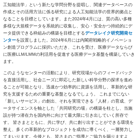
工知能法学」という新たな学問分野を提唱し、関連データベースの
作成とその活用方法に係る研究による人工知能法学の世界的拠点と
なることを目標としています。また2024年4月には、質の高い多種
多様な大規模データを系統的に収集し、安心・安全かつ持続的にデ
ータ提供できる枠組みの構築を目標とする
データレイク研究開発セ
ンター
を設置しました。2024年6月には内閣府戦略的イノベーショ
ン創造プログラムに採択いただき、これを受け、医療データならび
に医療LLM/LMMの利活用を促進する医療データ基盤を構築していき
ます。
このようなセンターの活動により、研究現場からのフィードバック
を直接活用し、社会ニーズに即応した新しい科学分野の探求を進め
ることが可能となり、迅速かつ効率的に資源を活用し、革新的な研
究を支援するための重要な基盤となるでしょう。 これまでにない
「新しいサービス」の創出、それを実現できる「人材」の育成、デ
ータサイエンスを軸とした「共同研究の場」の構築を柱とし、当施
設が持つ潜在力を国内外に向けて最大限に引き出していく所存で
す。 皆さまとともに、共に学び、共に創り出すことができる環境を
整え、多くの革新的なプロジェクトを成功に導くべく、一層努力し
てまいります。今後とも、皆さまのご指導とご協力を賜りますよ