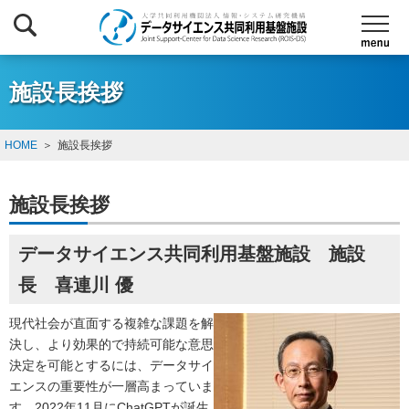
施設長挨拶
HOME
施設長挨拶
施設長挨拶
データサイエンス共同利用基盤施設 施設
長 喜連川 優
現代社会が直面する複雑な課題を解
決し、より効果的で持続可能な意思
決定を可能とするには、データサイ
エンスの重要性が一層高まっていま
す。2022年11月にChatGPTが誕生