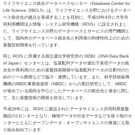
ライフサイエンス統合データベースセンター（Database Center for
Life Science: DBCLS）は、ライフサイエンス分野におけるデータベ
ース統合化の拠点を形成することを目的に、平成19年4月に大学共
同利用機関法人情報・システム研究機構（ROIS）に設立されまし
た。ライフサイエンス分野のデータベースとサービスの専門機関と
して、国内外のデータベース統合化と利用者の利便性向上のための
基盤技術開発を行っています。
同じ ROIS に所属する国立遺伝学研究所の DDBJ（DNA Data Bank
of Japan）センターとは、塩基配列データや遺伝子発現データの統
合化や再利用のための基盤技術開発や塩基配列データの注釈付のた
めのツール開発などで協力・連携しています。また、科学技術振興
機構のNBDC事業推進部（NBDC）からの委託研究として、NBDC
が進めている国内を中心としたデータベースの統合化と保全に関し
て、主に基盤技術の開発を担当しています。
平成28年には、ROIS に新設されたデータサイエンス共同利用基盤
施設の1センターとなり、極地データや社会データなどを扱う他のセ
ンターとともにオープンデータ・オープンサイエンスの推進にも取
り組み始めています。