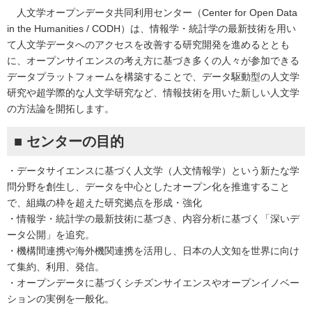
人文学オープンデータ共同利用センター（Center for Open Data
in the Humanities / CODH）は、情報学・統計学の最新技術を用い
て人文学データへのアクセスを改善する研究開発を進めるととも
に、オープンサイエンスの考え方に基づき多くの人々が参加できる
データプラットフォームを構築することで、データ駆動型の人文学
研究や超学際的な人文学研究など、情報技術を用いた新しい人文学
の方法論を開拓します。
■ センターの目的
・データサイエンスに基づく人文学（人文情報学）という新たな学
問分野を創生し、データを中心としたオープン化を推進すること
で、組織の枠を超えた研究拠点を形成・強化
・情報学・統計学の最新技術に基づき、内容分析に基づく「深いデ
ータ公開」を追究。
・機構間連携や海外機関連携を活用し、日本の人文知を世界に向け
て集約、利用、発信。
・オープンデータに基づくシチズンサイエンスやオープンイノベー
ションの実例を一般化。