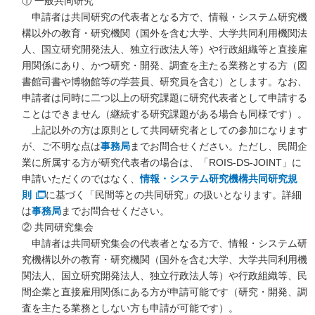
① 一般共同研究
申請者は共同研究の代表者となる方で、情報・システム研究機
構以外の教育・研究機関（国外を含む大学、大学共同利用機関法
人、国立研究開発法人、独立行政法人等）や行政組織等と直接雇
用関係にあり、かつ研究・開発、調査を主たる業務とする方（図
書館司書や博物館等の学芸員、研究員を含む）とします。なお、
申請者は同時に二つ以上の研究課題に研究代表者として申請する
ことはできません（継続する研究課題がある場合も同様です）。
上記以外の方は原則として共同研究者としての参加になります
が、ご不明な点は
事務局
までお問合せください。ただし、民間企
業に所属する方が研究代表者の場合は、「ROIS-DS-JOINT」に
申請いただくのではなく、
情報・システム研究機構共同研究規
則
に基づく「民間等との共同研究」の扱いとなります。詳細
は
事務局
までお問合せください。
② 共同研究集会
申請者は共同研究集会の代表者となる方で、情報・システム研
究機構以外の教育・研究機関（国外を含む大学、大学共同利用機
関法人、国立研究開発法人、独立行政法人等）や行政組織等、民
間企業と直接雇用関係にある方が申請可能です（研究・開発、調
査を主たる業務としない方も申請が可能です）。