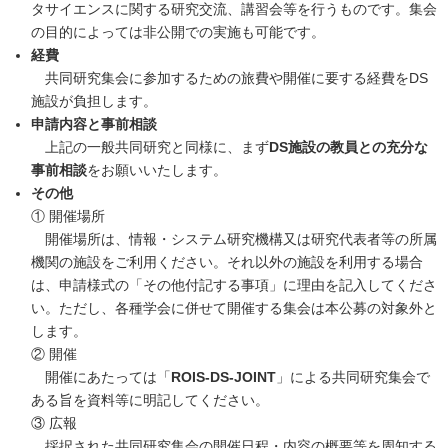
タサイエンスに関する研究交流、講習会等を行うものです。集会
の目的によっては非公開での実施も可能です。
経費
共同研究集会に参加するための旅費や開催に要する経費をDS
施設が負担します。
申請内容と事前相談
上記の一般共同研究と同様に、まず
DS施設の教員との充分な
事前相談
をお願いいたします。
その他
① 開催場所
開催場所は、情報・システム研究機構又は研究代表者等の所属
機関の施設をご利用ください。それ以外の施設を利用する場合
は、申請様式の「その他付記する事項」に理由を記入してくださ
い。ただし、各種学会に併せて開催する集会は本公募の対象外と
します。
② 開催
開催にあたっては「
ROIS-DS-JOINT
」による共同研究集会で
ある旨を資料等に明記してください。
③ 広報
採択された共同研究集会の開催日程・内容の概要等を周知する