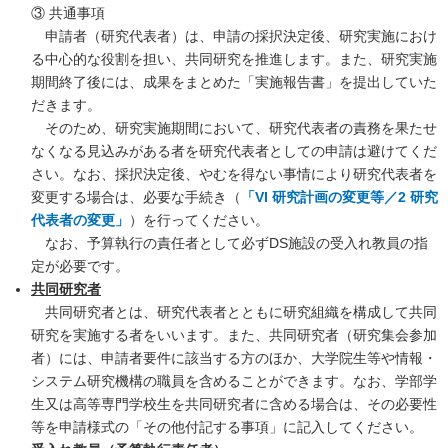
③ 共通事項
申請者（研究代表者）は、申請の採択決定後、研究実施におけ
る中心的な役割を担い、共同研究を推進します。また、研究実施
期間終了後には、成果をまとめた「実施報告書」を提出していた
だきます。
そのため、研究実施期間において、研究代表者の責務を果たせ
なくなる見込みがある者を研究代表者としての申請は避けてくだ
さい。なお、採択決定後、やむを得ない事情により研究代表者を
変更する場合は、必要な手続き（
「VI 研究計画の変更等／2 研究
代表者の変更」
）を行ってください。
なお、予算執行の責任者として必ずDS施設の受入れ教員の指
定が必要です。
共同研究者
共同研究者とは、研究代表者とともに研究組織を構成して共同
研究を実施する者をいいます。また、共同研究者（研究集会参加
者）には、申請者要件に該当する方のほか、大学院生等や情報・
システム研究機構の職員を含めることができます。なお、学部学
生又は高等専門学校生を共同研究者に含める場合は、その必要性
等を申請様式の「その他付記する事項」に記入してください。