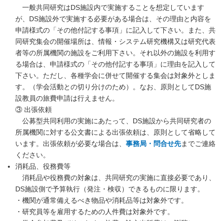
一般共同研究はDS施設内で実施することを想定しています
が、DS施設外で実施する必要がある場合は、その理由と内容を
申請様式の「その他付記する事項」に記入して下さい。また、共
同研究集会の開催場所は、情報・システム研究機構又は研究代表
者等の所属機関の施設をご利用下さい。それ以外の施設を利用す
る場合は、申請様式の「その他付記する事項」に理由を記入して
下さい。ただし、各種学会に併せて開催する集会は対象外としま
す。（学会活動との切り分けのため）。なお、原則としてDS施
設教員の旅費申請は行えません。
③ 出張依頼
公募型共同利用の実施にあたって、DS施設から共同研究者の
所属機関に対する公文書による出張依頼は、原則として省略して
います。出張依頼が必要な場合は、
事務局・問合せ先
までご連絡
ください。
消耗品、役務費等
消耗品や役務費の対象は、共同研究の実施に直接必要であり、
DS施設側で予算執行（発注・検収）できるものに限ります。
・機関が通常備えるべき物品や消耗品等は対象外です。
・研究員等を雇用するための人件費は対象外です。