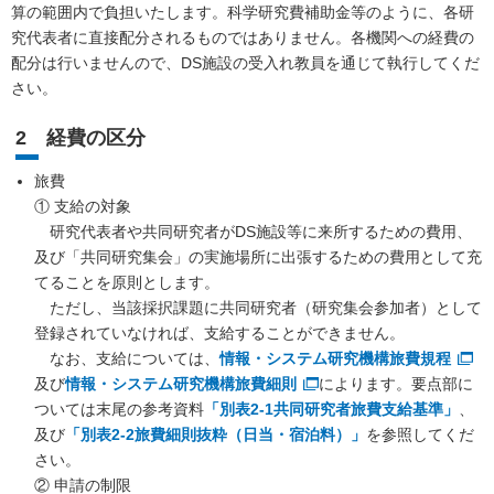
算の範囲内で負担いたします。科学研究費補助金等のように、各研
究代表者に直接配分されるものではありません。各機関への経費の
配分は行いませんので、DS施設の受入れ教員を通じて執行してくだ
さい。
2 経費の区分
旅費
① 支給の対象
研究代表者や共同研究者がDS施設等に来所するための費用、
及び「共同研究集会」の実施場所に出張するための費用として充
てることを原則とします。
ただし、当該採択課題に共同研究者（研究集会参加者）として
登録されていなければ、支給することができません。
なお、支給については、
情報・システム研究機構旅費規程
及び
情報・システム研究機構旅費細則
によります。要点部に
ついては末尾の参考資料
「別表2-1共同研究者旅費支給基準」
、
及び
「別表2-2旅費細則抜粋（日当・宿泊料）」
を参照してくだ
さい。
② 申請の制限