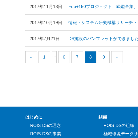
2017年11月13日
Edo+150プロジェクト、武鑑全
2017年10月19日
情報・システム研究機構リサーチ・ア
2017年7月21日
DS施設のパンフレットができまし
…
«
1
6
7
8
9
»
はじめに
組織
ROIS-DSの理念
ROIS-DSの組織
ROIS-DSの事業
極域環境データサ