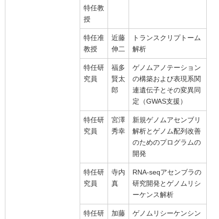
特任教
授
特任准
近藤
トランスクリプトーム
教授
伸二
解析
特任研
福多
ゲノムアノテーション
究員
賢太
の構築および表現系関
郎
連遺伝子とその変異同
定（GWAS支援）
特任研
宮澤
新規ゲノムアセンブリ
究員
秀幸
解析とゲノム配列改善
のためのプログラムの
開発
特任研
寺内
RNA-seqアセンブラの
究員
真
研究開発とゲノムリシ
ーケンス解析
特任研
加藤
ゲノムリシーケンシン