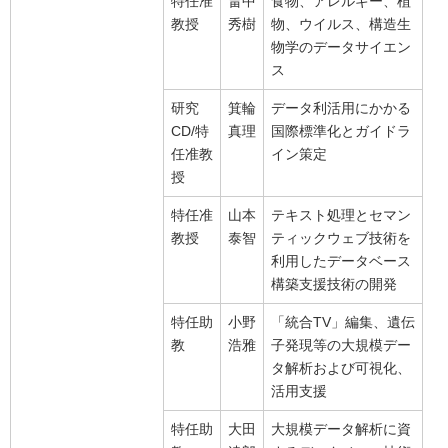
特任准
畠中
食物、アレルギー、植
教授
秀樹
物、ウイルス、構造生
物学のデータサイエン
ス
研究
箕輪
データ利活用にかかる
CD/特
真理
国際標準化とガイドラ
任准教
イン策定
授
特任准
山本
テキスト処理とセマン
教授
泰智
ティックウェブ技術を
利用したデータベース
構築支援技術の開発
特任助
小野
「統合TV」編集、遺伝
教
浩雅
子発現等の大規模デー
タ解析および可視化、
活用支援
特任助
大田
大規模データ解析に資