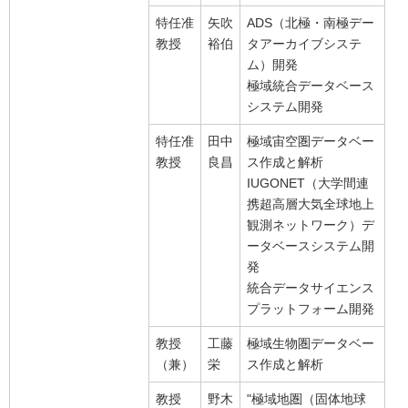
特任准
矢吹
ADS（北極・南極デー
教授
裕伯
タアーカイブシステ
ム）開発
極域統合データベース
システム開発
特任准
田中
極域宙空圏データベー
教授
良昌
ス作成と解析
IUGONET（大学間連
携超高層大気全球地上
観測ネットワーク）デ
ータベースシステム開
発
統合データサイエンス
プラットフォーム開発
教授
工藤
極域生物圏データベー
（兼）
栄
ス作成と解析
教授
野木
"極域地圏（固体地球