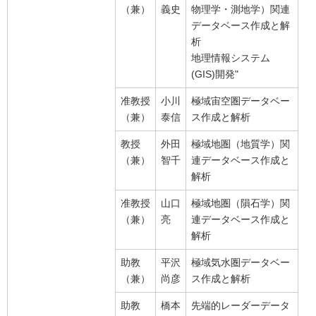
（兼）
義史
物理学・測地学）関連
データベース作成と解
析
地理情報システム
(GIS)開発"
准教授
小川
極域宙空圏データベー
（兼）
泰信
ス作成と解析
教授
外田
極域地圏（地質学）関
（兼）
智千
連データベース作成と
解析
准教授
山口
極域地圏（隕石学）関
（兼）
亮
連データベース作成と
解析
助教
平沢
極域気水圏データベー
（兼）
尚彦
ス作成と解析
助教
橋本
先端的レーダーデータ