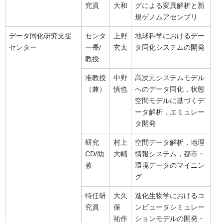
究員
大和
グによる変異解析と新
規ゲノムアセンブリ
データ同化研究支援
センタ
上野
地球科学におけるデー
センター
ー長/
玄太
タ同化システムの開発
教授
准教授
中野
高次元システムモデル
（兼）
慎也
へのデータ同化，状態
空間モデルに基づくデ
ータ解析，エミュレー
タ開発
研究
村上
空間データ解析，地理
CD/助
大輔
情報システム，都市・
教
環境データのマイニン
グ
特任研
大久
進化生物学におけるコ
究員
保
ンピュータシミュレー
祐作
ションモデルの開発・