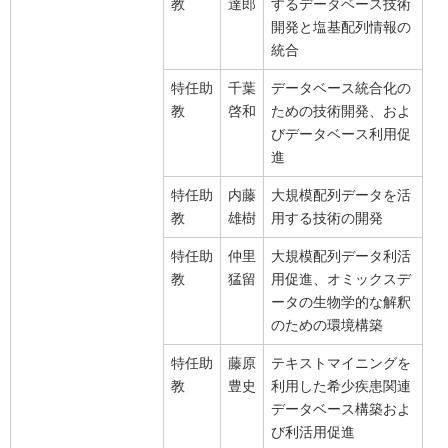
教
達郎
するデータベース技術
開発と塩基配列情報の
統合
特任助
千葉
データベース統合化の
教
啓和
ための技術開発、およ
びデータベース利用促
進
特任助
内藤
大規模配列データを活
教
雄樹
用する技術の開発
特任助
仲里
大規模配列データ利活
教
猛留
用促進、オミックスデ
ータの生物学的な解釈
のための環境構築
特任助
藤原
テキストマイニングを
教
豊史
利用した希少疾患関連
データベース構築およ
び利活用促進