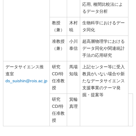
応用, 種間比較法によ
るデータ分析
教授
木村
生物科学におけるデー
（兼）
暁
タ同化
准教授
小川
超高層物理学における
（兼）
泰信
データ同化や関連統計
手法の応用研究
データサイエンス推
研究
馬場
上記センター等に受入
進室
CD/特
知哉
教員がいない場合や新
ds_suishin@rois.ac.jp
任准教
たなデータサイエンス
授
支援事業のテーマ発
掘・提案等
研究
箕輪
CD/特
真理
任准教
授