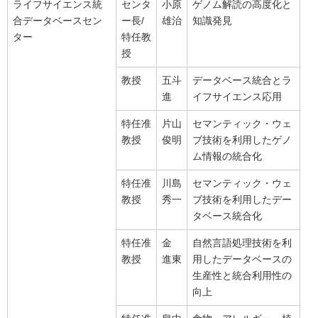
ライフサイエンス統
センタ
小原
ゲノム解読の高度化と
合データベースセン
ー長/
雄治
知識発見
ター
特任教
授
教授
五斗
データベース統合とラ
進
イフサイエンス応用
特任准
片山
セマンティック・ウェ
教授
俊明
ブ技術を利用したゲノ
ム情報の統合化
特任准
川島
セマンティック・ウェ
教授
秀一
ブ技術を利用したデー
タベース統合化
特任准
金
自然言語処理技術を利
教授
進東
用したデータベースの
生産性と統合利用性の
向上