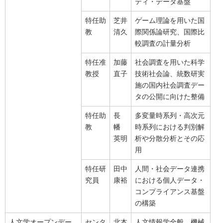
ティ・データ基盤
特任助
芝井
ゲーム理論を用いた国
教
清久
際関係論研究、国際比
較調査の計量分析
特任准
加藤
社会調査を用いた科学
教授
直子
技術社会論、統数研実
施の国内社会調査デー
タの公開に向けた整備
特任助
長
多変量時系列・高次元
教
幡
時系列における判別解
英明
析や分散分析とその応
用
特任研
田中
人間・社会データ連携
究員
康裕
における個人データ・
コンプライアンス基盤
の構築
人文学オープンデー
センタ
北本
人文情報学全般、機械