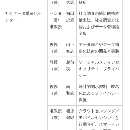
（兼）
大志
解析
社会データ構造化セ
センタ
前田
社会調査の統計的標本
ンター
ー長/
忠彦
抽出法、社会調査方法
准教授
論およびデータ管理論
全般
教授
山下
データ統合やデータ構
（兼）
智志
造化技術の開発と実装
教授
越前
ソーシャルメディアセ
（兼）
功
キュリティ・プライバ
シー
教授
南
統計的開示抑制、匿名
（兼）
和宏
化によるプライバシー
保護
准教授
相原
クラウドセンシング／
（兼）
健郎
モバイルセンシングと
行動分析、スマートシ