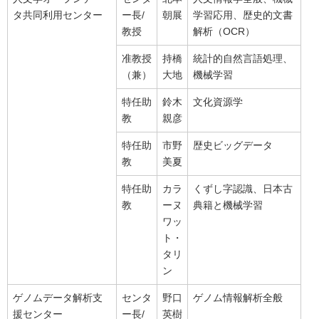
タ共同利用センター
ー長/
朝展
学習応用、歴史的文書
教授
解析（OCR）
准教授
持橋
統計的自然言語処理、
（兼）
大地
機械学習
特任助
鈴木
文化資源学
教
親彦
特任助
市野
歴史ビッグデータ
教
美夏
特任助
カラ
くずし字認識、日本古
教
ーヌ
典籍と機械学習
ワッ
ト・
タリ
ン
ゲノムデータ解析支
センタ
野口
ゲノム情報解析全般
援センター
ー長/
英樹