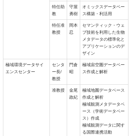
特任助
守屋
オミックスデータベー
教
勇樹
ス構築・利活用
特任准
岡本
セマンティック・ウェ
教授
忍
ブ技術を利用した生物
メタデータの標準化と
アプリケーションのデ
ザイン
極域環境データサイ
センタ
門倉
極域宙空圏データベー
エンスセンター
ー長/
昭
ス作成と解析
教授
准教授
金尾
極域地圏データベース
政紀
作成と解析
極域観測メタデータベ
ース（学術データベー
ス）作成
極域観測データに関す
る国際連携活動