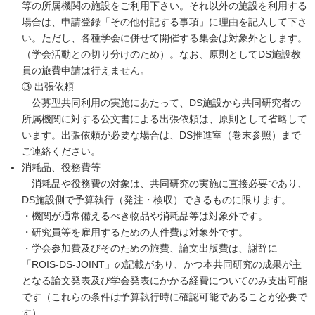
等の所属機関の施設をご利用下さい。それ以外の施設を利用する
場合は、申請登録「その他付記する事項」に理由を記入して下さ
い。ただし、各種学会に併せて開催する集会は対象外とします。
（学会活動との切り分けのため）。なお、原則としてDS施設教
員の旅費申請は行えません。
③ 出張依頼
公募型共同利用の実施にあたって、DS施設から共同研究者の
所属機関に対する公文書による出張依頼は、原則として省略して
います。出張依頼が必要な場合は、DS推進室（巻末参照）まで
ご連絡ください。
消耗品、役務費等
消耗品や役務費の対象は、共同研究の実施に直接必要であり、
DS施設側で予算執行（発注・検収）できるものに限ります。
・機関が通常備えるべき物品や消耗品等は対象外です。
・研究員等を雇用するための人件費は対象外です。
・学会参加費及びそのための旅費、論文出版費は、謝辞に
「ROIS-DS-JOINT」の記載があり、かつ本共同研究の成果が主
となる論文発表及び学会発表にかかる経費についてのみ支出可能
です（これらの条件は予算執行時に確認可能であることが必要で
す）。