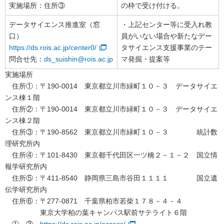
実施場所：住所③
の枠で受け付ける。
データサイエンス推進室（窓
・上記センター等に受入れ教
口）
員がいない場合や新たなデー
https://ds.rois.ac.jp/center0/
タサイエンス支援事業のテー
問合せ先：
ds_suishin@rois.ac.jp
マ発掘・提案等
実施場所
住所①：〒190-0014 東京都立川市緑町１０－３ データサイエ
ンス棟１階
住所②：〒190-0014 東京都立川市緑町１０－３ データサイエ
ンス棟２階
住所③：〒190-8562 東京都立川市緑町１０－３ 統計数
理研究所内
住所④：〒101-8430 東京都千代田区一ツ橋２－１－２ 国立情
報学研究所内
住所⑤：〒411-8540 静岡県三島市谷田１１１１ 国立遺
伝学研究所内
住所⑥：〒277-0871 千葉県柏市若柴１７８－４－４
東京大学柏の葉キャンパス駅前サテライト６階