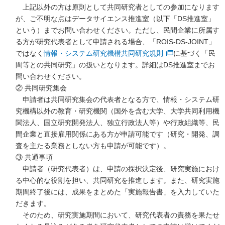
上記以外の方は原則として共同研究者としての参加になります
が、ご不明な点はデータサイエンス推進室（以下「DS推進室」
という）までお問い合わせください。ただし、民間企業に所属す
る方が研究代表者として申請される場合、「ROIS-DS-JOINT」
ではなく
情報・システム研究機構共同研究規則
に基づく「民
間等との共同研究」の扱いとなります。詳細はDS推進室までお
問い合わせください。
② 共同研究集会
申請者は共同研究集会の代表者となる方で、情報・システム研
究機構以外の教育・研究機関（国外を含む大学、大学共同利用機
関法人、国立研究開発法人、独立行政法人等）や行政組織等、民
間企業と直接雇用関係にある方が申請可能です（研究・開発、調
査を主たる業務としない方も申請が可能です）。
③ 共通事項
申請者（研究代表者）は、申請の採択決定後、研究実施におけ
る中心的な役割を担い、共同研究を推進します。また、研究実施
期間終了後には、成果をまとめた「実施報告書」を入力していた
だきます。
そのため、研究実施期間において、研究代表者の責務を果たせ