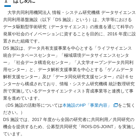
1 はじめに
大学共同利用機関法人 情報・システム研究機構 データサイエンス
共同利用基盤施設（以下「DS 施設」という）は、大学等における
データ駆動型学術研究（データサイエンス）の推進を通じて科学の
発展や社会のイノベーションに資することを目的に、2016 年度に設
置された組織です。
DS 施設は、データ共有支援事業を中心とする「ライフサイエンス
統合データベースセンター」「極域環境データサイエンスセンタ
ー」「社会データ構造化センター」「人文学オープンデータ共同利
用センター」と、データ解析支援事業を中心とする「ゲノムデータ
解析支援センター」及び「データ同化研究支援センター」の計６セ
ンターから構成されており、情報・システム研究機構 統計数理研究
所で実施しているデータサイエンティスト育成事業等と連携して事
業を進めています。
（DS 施設の活動等については
本施設のHP「事業内容」
をご覧く
ださい。）
DS 施設では、2017 年度から全国の研究者に共同利用／共同研究の
機会を提供するため、公募型共同研究「ROIS-DS-JOINT」を実施し
ています。