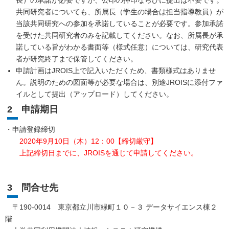
共同研究者についても、所属長（学生の場合は担当指導教員）が
当該共同研究への参加を承諾していることが必要です。参加承諾
を受けた共同研究者のみを記載してください。なお、所属長が承
諾している旨がわかる書面等（様式任意）については、研究代表
者が研究終了まで保管してください。
申請計画はJROIS上で記入いただくため、書類様式はありませ
ん。説明のための図面等が必要な場合は、別途JROISに添付ファ
イルとして提出（アップロード）してください。
2 申請期日
・申請登録締切
2020年9月10日（木）12：00【締切厳守】
上記締切日までに、JROISを通じて申請してください。
3 問合せ先
〒190-0014 東京都立川市緑町１０－３ データサイエンス棟２
階