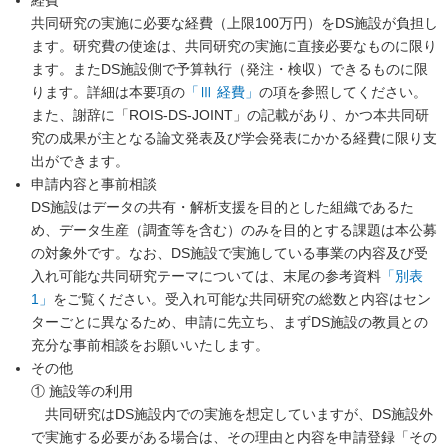
共同研究の実施に必要な経費（上限100万円）をDS施設が負担し
ます。研究費の使途は、共同研究の実施に直接必要なものに限り
ます。またDS施設側で予算執行（発注・検収）できるものに限
ります。詳細は本要項の
「Ⅲ 経費」
の項を参照してください。
また、謝辞に「ROIS-DS-JOINT」の記載があり、かつ本共同研
究の成果が主となる論文発表及び学会発表にかかる経費に限り支
出ができます。
申請内容と事前相談
DS施設はデータの共有・解析支援を目的とした組織であるた
め、データ生産（調査等を含む）のみを目的とする課題は本公募
の対象外です。なお、DS施設で実施している事業の内容及び受
入れ可能な共同研究テーマについては、末尾の参考資料
「別表
1」
をご覧ください。受入れ可能な共同研究の総数と内容はセン
ターごとに異なるため、申請に先立ち、まずDS施設の教員との
充分な事前相談をお願いいたします。
その他
① 施設等の利用
共同研究はDS施設内での実施を想定していますが、DS施設外
で実施する必要がある場合は、その理由と内容を申請登録「その