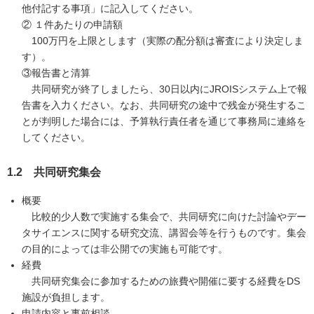
他付記する事項」に記入してください。
② １件あたりの申請額
100万円を上限とします（実際の配分額は審査により決定しま
す）。
③報告書と清算
共同研究が終了しましたら、30日以内にJROISシステム上で報
告書を入力ください。なお、共同研究の途中で残金が発生するこ
とが判明した場合には、予算執行責任者を通じて事務局に連絡を
してください。
1.2 共同研究集会
概要
比較的少人数で実施する集会で、共同研究に向けた討論やデー
タサイエンスに関する研究交流、講習会等を行うものです。集会
の目的によっては非公開での実施も可能です。
経費
共同研究集会に参加するための旅費や開催に要する経費をDS
施設が負担します。
申請内容と事前相談