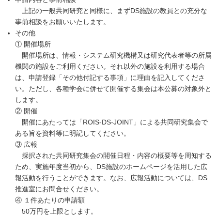
上記の一般共同研究と同様に、まずDS施設の教員との充分な
事前相談をお願いいたします。
その他
① 開催場所
開催場所は、情報・システム研究機構又は研究代表者等の所属
機関の施設をご利用ください。それ以外の施設を利用する場合
は、申請登録「その他付記する事項」に理由を記入してくださ
い。ただし、各種学会に併せて開催する集会は本公募の対象外と
します。
② 開催
開催にあたっては「ROIS-DS-JOINT」による共同研究集会で
ある旨を資料等に明記してください。
③ 広報
採択された共同研究集会の開催日程・内容の概要等を周知する
ため、実施年度当初から、DS施設のホームページを活用した広
報活動を行うことができます。なお、広報活動については、DS
推進室にお問合せください。
④ １件あたりの申請額
50万円を上限とします。