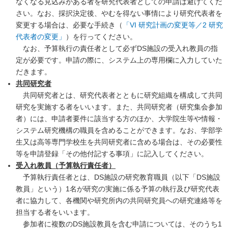
なくなる見込みがある者を研究代表者としての申請は避けてくだ
さい。なお、採択決定後、やむを得ない事情により研究代表者を
変更する場合は、必要な手続き（
「VI 研究計画の変更等／2 研究
代表者の変更」
）を行ってください。
なお、予算執行の責任者として必ずDS施設の受入れ教員の指
定が必要です。申請の際に、システム上の専用欄に入力していた
だきます。
共同研究者
共同研究者とは、研究代表者とともに研究組織を構成して共同
研究を実施する者をいいます。また、共同研究者（研究集会参加
者）には、申請者要件に該当する方のほか、大学院生等や情報・
システム研究機構の職員を含めることができます。なお、学部学
生又は高等専門学校生を共同研究者に含める場合は、その必要性
等を申請登録「その他付記する事項」に記入してください。
受入れ教員（予算執行責任者）
予算執行責任者とは、DS施設の研究教育職員（以下「DS施設
教員」という）1名が研究の実施に係る予算の執行及び研究代表
者に協力して、各機関や研究所内の共同研究員への研究連絡等を
担当する者をいいます。
参加者に複数のDS施設教員を含む申請については、そのうち1