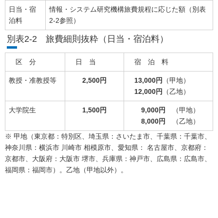
日当・宿
情報・システム研究機構旅費規程に応じた額（別表
泊料
2-2参照）
別表2-2 旅費細則抜粋（日当・宿泊料）
区 分
日 当
宿 泊 料
教授・准教授等
2,500
円
13,000
円
（甲地）
12,000
円
（乙地）
大学院生
1,500
円
9,000
円
（甲地）
8,000円
（乙地）
※ 甲地（東京都：特別区、埼玉県：さいたま市、千葉県：千葉市、
神奈川県：横浜市 川崎市 相模原市、愛知県： 名古屋市、京都府：
京都市、大阪府：大阪市 堺市、兵庫県：神戸市、広島県：広島市、
福岡県：福岡市）。乙地（甲地以外）。