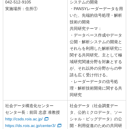
042-512-9105
システムの開発
実施場所：住所①
・PANSYレーダーデータを用
いた、先端的信号処理・解析
技術の開発
共同研究テーマ：
・データベース作成やデータ
公開・解析システムの開発と
それらを利用した解析研究に
関する共同研究。主として極
域研究関連分野を対象とする
が、それ以外の分野からの申
請も広く受け付ける。
・レーダーデータの信号処
理・解析技術開発に関する共
同研究
社会データ構造化センター
社会データ（社会調査デー
センター長：前田 忠彦 准教授
タ、公的ミクロデータ、ソー
http://csds.rois.ac.jp/
シャル・ビッグデータ）の公
https://ds.rois.ac.jp/center3/
開・利用促進のための共同研