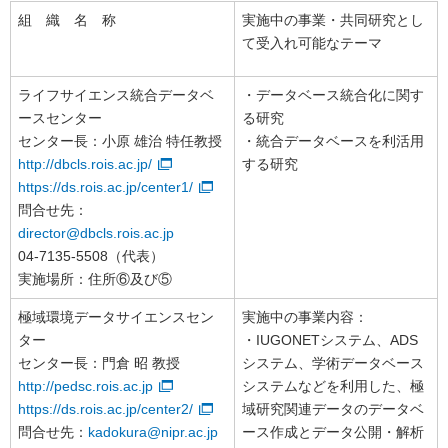
組 織 名 称
実施中の事業・共同研究とし
て受入れ可能なテーマ
ライフサイエンス統合データベ
・データベース統合化に関す
ースセンター
る研究
センター長：小原 雄治 特任教授
・統合データベースを利活用
http://dbcls.rois.ac.jp/
する研究
https://ds.rois.ac.jp/center1/
問合せ先：
director@dbcls.rois.ac.jp
04-7135-5508（代表）
実施場所：住所⑥及び⑤
極域環境データサイエンスセン
実施中の事業内容：
ター
・IUGONETシステム、ADS
センター長：門倉 昭 教授
システム、学術データベース
http://pedsc.rois.ac.jp
システムなどを利用した、極
https://ds.rois.ac.jp/center2/
域研究関連データのデータベ
問合せ先：
kadokura@nipr.ac.jp
ース作成とデータ公開・解析