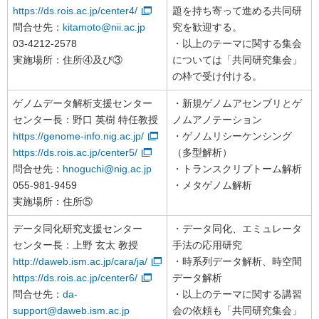
https://ds.rois.ac.jp/center4/
題を持ち寄って進める共同研
問合せ先：
kitamoto@nii.ac.jp
究を歓迎する。
03-4212-2578
・以上のテーマに関する集会
実施場所：住所④及び③
については「共同研究集会」
の枠で受け付ける。
ゲノムデータ解析支援センター
・新規ゲノムアセンブリとゲ
センター長：野口 英樹 特任教授
ノムアノテーション
https://genome-info.nig.ac.jp/
・ゲノムリシーケンシング
https://ds.rois.ac.jp/center5/
（多型解析）
問合せ先：
hnoguchi@nig.ac.jp
・トランスクリプトーム解析
055-981-9459
・メタゲノム解析
実施場所：住所⑤
データ同化研究支援センター
・データ同化、エミュレータ
センター長：上野 玄太 教授
手法の応用研究
http://daweb.ism.ac.jp/cara/ja/
・時系列データ解析、時空間
https://ds.rois.ac.jp/center6/
データ解析
問合せ先：
da-
・以上のテーマに関する講習
support@daweb.ism.ac.jp
会の依頼も「共同研究集会」