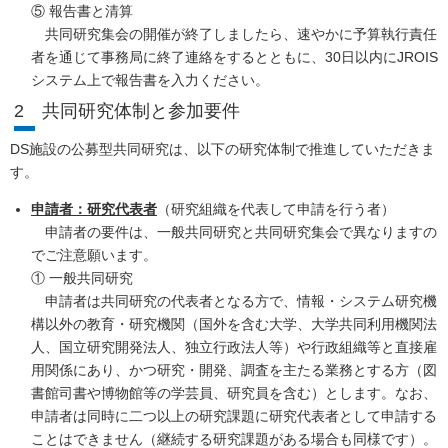
⑤ 報告書と清算
共同研究集会の開催が終了しましたら、速やかに予算執行責任
者を通じて事務局に終了連絡をするとともに、30日以内にJROIS
システム上で報告書を入力ください。
2 共同研究体制と参加要件
DS施設の公募型共同研究は、以下の研究体制で推進していただきま
す。
申請者：研究代表者
（研究組織を代表して申請を行う者）
申請者の要件は、一般共同研究と共同研究集会で異なりますの
でご注意願います。
① 一般共同研究
申請者は共同研究の代表者となる方で、情報・システム研究機
構以外の教育・研究機関（国外を含む大学、大学共同利用機関法
人、国立研究開発法人、独立行政法人等）や行政組織等と直接雇
用関係にあり、かつ研究・開発、調査を主たる業務とする方（図
書館司書や博物館等の学芸員、研究員を含む）とします。なお、
申請者は同時に二つ以上の研究課題に研究代表者として申請する
ことはできません（継続する研究課題がある場合も同様です）。