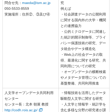
問合せ先：
maeda@ism.ac.jp
究
050-5533-8559
例えば
実施場所：住所②、③及び④
・社会調査データの公開利用
に関する国内外の大学・機関
との連携協力
・公的ミクロデータに関連し
た統計的開示制御等、プライ
バシー保護技術の研究、デー
タ統合やデータ構造化
・Web上の社会データの取
得、最適化に関する研究、共
同利用についての研究
・オープンデータの横断検索
やメタデータ管理についての
基盤整備、共同利用推進
人文学オープンデータ共同利用
・情報技術を活用したデータ
センター
駆動型人文学に関する研究
センター長：北本 朝展 教授
・人文学と情報学・統計学を
http://codh.rois.ac.jp/
含む多様な分野の研究者が課