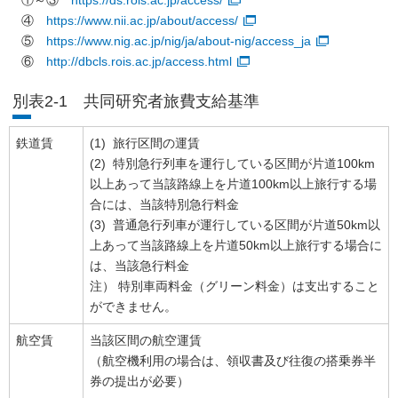
①～③
https://ds.rois.ac.jp/access/
④
https://www.nii.ac.jp/about/access/
⑤
https://www.nig.ac.jp/nig/ja/about-nig/access_ja
⑥
http://dbcls.rois.ac.jp/access.html
別表2-1 共同研究者旅費支給基準
鉄道賃
(1) 旅行区間の運賃
(2) 特別急行列車を運行している区間が片道100km
以上あって当該路線上を片道100km以上旅行する場
合には、当該特別急行料金
(3) 普通急行列車が運行している区間が片道50km以
上あって当該路線上を片道50km以上旅行する場合に
は、当該急行料金
注） 特別車両料金（グリーン料金）は支出すること
ができません。
航空賃
当該区間の航空運賃
（航空機利用の場合は、領収書及び往復の搭乗券半
券の提出が必要）