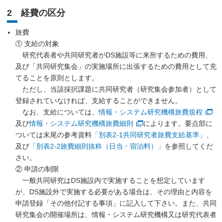
2 経費の区分
旅費
① 支給の対象
研究代表者や共同研究者がDS施設等に来所するための費用、
及び「共同研究集会」の実施場所に出張するための費用として充
てることを原則とします。
ただし、当該採択課題に共同研究者（研究集会参加者）として
登録されていなければ、支給することができません。
なお、支給については、
情報・システム研究機構旅費規程
及び
情報・システム研究機構旅費細則
によります。要点部に
ついては末尾の参考資料
「別表2-1共同研究者旅費支給基準」
、
及び
「別表2-2旅費細則抜粋（日当・宿泊料）」
を参照してくだ
さい。
② 申請の制限
一般共同研究はDS施設内で実施することを想定しています
が、DS施設外で実施する必要がある場合は、その理由と内容を
申請登録「その他付記する事項」に記入して下さい。また、共同
研究集会の開催場所は、情報・システム研究機構又は研究代表者