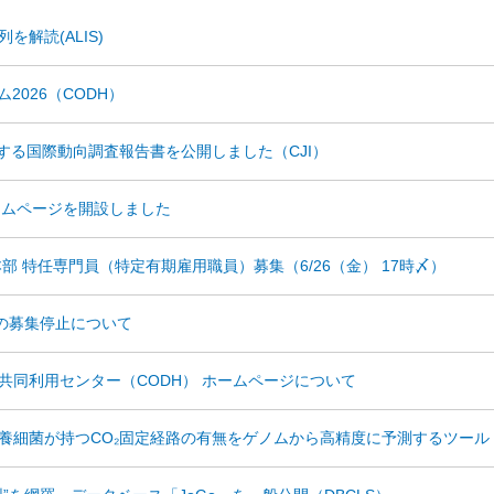
解読(ALIS)
ム2026（CODH）
関する国際動向調査報告書を公開しました（CJI）
ームページを開設しました
部 特任専門員（特定有期雇用職員）募集（6/26（金） 17時〆）
INTの募集停止について
タ共同利用センター（CODH） ホームページについて
菌が持つCO₂固定経路の有無をゲノムから高精度に予測するツール「Auto