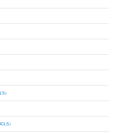
LS）
CLS）