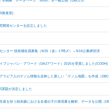
”を網羅 データベース「JoGo」を一般公開（DBCLS）
S推進室)
研究開発センターを設立しました
ター 技術補佐員募集（9/26（金）17時〆）→9/16公募締切済
ブジャパン・アワード（DAJアワード）2025を受賞しました(CODH)
アラビア人のゲノム情報を反映した新しい「ゲノム地図」を作成（DBC
採択課題が決定しました
生産を担う絹糸腺における全遺伝子の発現量を解析、データを公開（DB