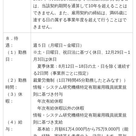
は、当該契約期間を通算して10年を超えることは
できません。また、雇用契約の締結は、満65歳に
達する日の属する事業年度を超えて行うことはで
きません。
８．待
遇：
週５日（月曜日～金曜日）
（１）勤務
※土・日曜日、祝日法に基づく休日、12月29日～1
日：
月3日は休日
夏季休業：8月12日～18日の土・日を除く連続す
る2日間（事業所ごとに指定）
（２）勤務
裁量労働制（1日7時間45分勤務したとみなす））
時間：
情報・システム研究機構特定有期雇用職員就業規
（３）休
則に基づき付与
暇：
年次有給休暇
年次有給休暇以外の休暇
情報・システム研究機構特定有期雇用職員就業規
（４）給
則に基づき支給
与：
基本給：月額61万4,000円から75万9,000円（能