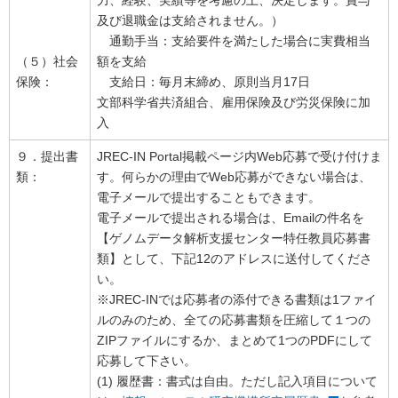
力、経験、実績等を考慮の上、決定します。賞与
及び退職金は支給されません。）
通勤手当：支給要件を満たした場合に実費相当
（５）社会
額を支給
保険：
支給日：毎月末締め、原則当月17日
文部科学省共済組合、雇用保険及び労災保険に加
入
９．提出書
JREC-IN Portal掲載ページ内Web応募で受け付けま
類：
す。何らかの理由でWeb応募ができない場合は、
電子メールで提出することもできます。
電子メールで提出される場合は、Emailの件名を
【ゲノムデータ解析支援センター特任教員応募書
類】として、下記12のアドレスに送付してくださ
い。
※JREC-INでは応募者の添付できる書類は1ファイ
ルのみのため、全ての応募書類を圧縮して１つの
ZIPファイルにするか、まとめて1つのPDFにして
応募して下さい。
(1) 履歴書：書式は自由。ただし記入項目について