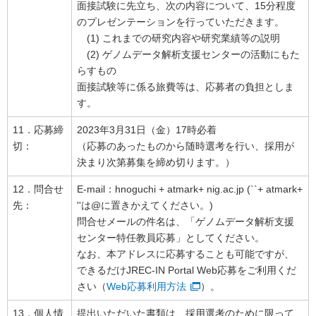
面接試験に先立ち、次の内容について、15分程度
のプレゼンテーションを行っていただきます。
(1) これまでの研究内容や研究業績等の説明
(2) ゲノムデータ解析支援センターの活動にもた
らすもの
面接試験等に係る旅費等は、応募者の負担としま
す。
11．応募締
2023年3月31日（金）17時必着
切：
（応募のあったものから随時選考を行い、採用が
決まり次第募集を締め切ります。）
12．問合せ
E-mail：hnoguchi + atmark+ nig.ac.jp (``+ atmark+
先：
''は@に置きかえてください。)
問合せメールの件名は、「ゲノムデータ解析支援
センター特任教員応募」としてください。
なお、本アドレスに応募することも可能ですが、
できるだけJREC-IN Portal Web応募をご利用くだ
さい（
Web応募利用方法
）。
13．個人情
提出いただいた書類は、採用選考のために限って