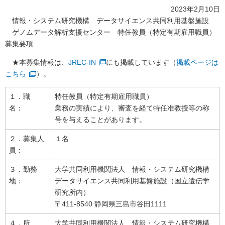
2023年2月10日
情報・システム研究機構 データサイエンス共同利用基盤施設
ゲノムデータ解析支援センター 特任教員（特定有期雇用職員）
募集要項
★本募集情報は、
JREC-IN
にも掲載しています（
掲載ページは
こちら
）。
１．職
特任教員（特定有期雇用職員）
名：
業務の実績により、審査を経て特任准教授等の称
号を与えることがあります。
２．募集人
１名
員：
３．勤務
大学共同利用機関法人 情報・システム研究機構
地：
データサイエンス共同利用基盤施設（国立遺伝学
研究所内）
〒411-8540 静岡県三島市谷田1111
４．所
大学共同利用機関法人 情報・システム研究機構