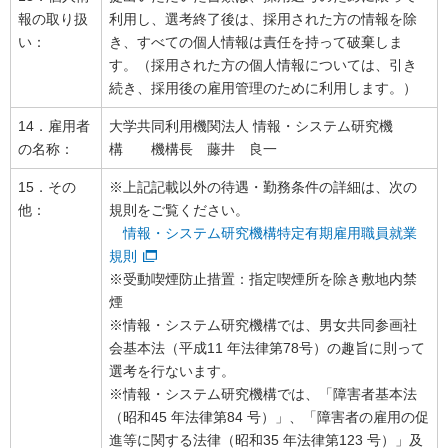
報の取り扱
利用し、選考終了後は、採用された方の情報を除
い：
き、すべての個人情報は責任を持って破棄しま
す。（採用された方の個人情報については、引き
続き、採用後の雇用管理のために利用します。）
14．雇用者
大学共同利用機関法人 情報・システム研究機
の名称：
構 機構長 藤井 良一
15．その
※上記記載以外の待遇・勤務条件の詳細は、次の
他：
規則をご覧ください。
情報・システム研究機構特定有期雇用職員就業
規則
※受動喫煙防止措置：指定喫煙所を除き敷地内禁
煙
※情報・システム研究機構では、男女共同参画社
会基本法（平成11 年法律第78号）の趣旨に則って
選考を行ないます。
※情報・システム研究機構では、「障害者基本法
（昭和45 年法律第84 号）」、「障害者の雇用の促
進等に関する法律（昭和35 年法律第123 号）」及