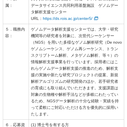
属：
データサイエンス共同利用基盤施設 ゲノムデー
タ解析支援センター
URL：
https://ds.rois.ac.jp/center5/
５．職務内
ゲノムデータ解析支援センターでは、大学・研究
容：
機関等の研究者を対象に、次世代シーケンサー
（NGS）を用いた多様なゲノム解析研究（De novo
ゲノムシーケンス、ゲノム再シーケンス、トラン
スクリプトーム解析、メタゲノム解析、等々）の
情報解析支援事業を行っています。採用者にはこ
れらゲノムデータ解析支援の推進のため、解析支
援の実施や新たな研究プロジェクトの提案、新規
解析アルゴリズムの研究開発のほか、若手研究者
の育成にも取り組んでいただきます。支援課題は
対象の生物種や解析手法などが多岐にわたってい
るため、NGSデータ解析の十分な経験・実績を持
って柔軟にご対応いただける方を優先的に採用い
たします。
６．応募資
(1) 博士号を有する方