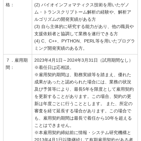
格：
(2) バイオインフォマティクス技術を用いたゲノ
ム・トランスクリプトーム解析の経験や、解析ア
ルゴリズムの開発実績がある方
(3) 自ら主体的に研究する能力があり、他の職員や
支援依頼者と協調して業務を遂行できる方
(4) C、C++、PYTHON、PERL等を用いたプログラ
ミング開発実績のある方。
７．雇用期
2023年4月1日～2024年3月31日（試用期間なし）
間：
※着任日は応相談。
※雇用契約期間は、勤務実績等を踏まえ、優れた
成果があったと認められた場合には、業務の状況
及び予算等により、最長5年を限度として雇用契約
を更新することがあります。この場合、契約の更
新は年度ごとに行うこととします。 また、所定の
審査を経て延長する場合があります。この場合で
も、雇用契約期間は最長で着任から10年を超える
ことはできません。
※本雇用契約締結前に情報・システム研究機構と
2013年4月1日以降継続して有期雇用契約がある者