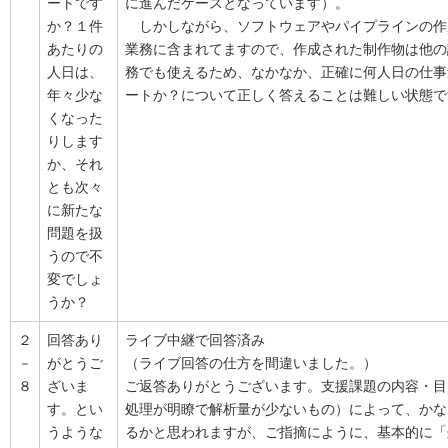
ートです
に進んだケースとなっています）。
か？１件
しかしながら、ソフトウェアやパイプラインの作
あたりの
業務に含まれてますので、作成された制作物は他の
人日は、
務でも使えるため、なかなか、正確に何人日の仕事
年々少な
ートか？について正しく答えることは難しい状態で
くなった
りします
か、それ
とも次々
に新たな
問題を扱
うので不
変でしょ
うか？
２
回答あり
ライブ中継で回答済み
－
がとうご
（ライブ回答の仕方を間違いました。）
８
ざいま
ご返答ありがとうございます。支援課題の内容・目
す。とい
処理が明瞭で解析量が少ないもの）によって、かな
うような
るかと思われますが、ご指摘にように、基本的に「