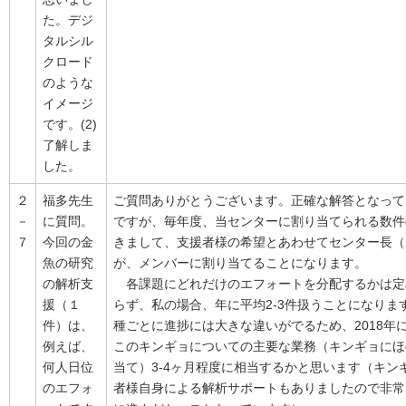
た。デジ
タルシル
クロード
のような
イメージ
です。(2)
了解しま
した。
２
福多先生
ご質問ありがとうございます。正確な解答となって
－
に質問。
ですが、毎年度、当センターに割り当てられる数件
７
今回の金
きまして、支援者様の希望とあわせてセンター長（
魚の研究
が、メンバーに割り当てることになります。
の解析支
各課題にどれだけのエフォートを分配するかは定
援（１
らず、私の場合、年に平均2-3件扱うことになりま
件）は、
種ごとに進捗には大きな違いがでるため、2018年
例えば、
このキンギョについての主要な業務（キンギョにほ
何人日位
当て）3-4ヶ月程度に相当するかと思います（キン
のエフォ
者様自身による解析サポートもありましたので非常