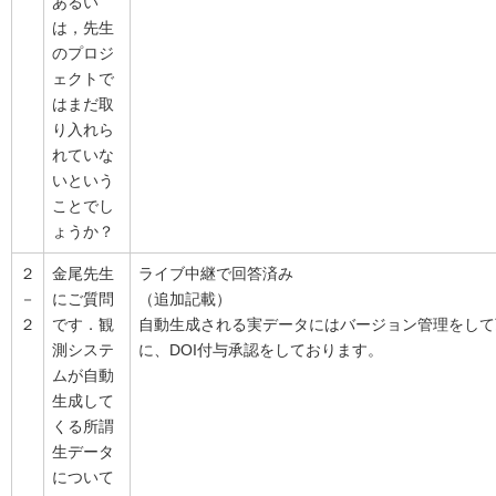
あるい
は，先生
のプロジ
ェクトで
はまだ取
り入れら
れていな
いという
ことでし
ょうか？
２
金尾先生
ライブ中継で回答済み
－
にご質問
（追加記載）
２
です．観
自動生成される実データにはバージョン管理をして
測システ
に、DOI付与承認をしております。
ムが自動
生成して
くる所謂
生データ
について