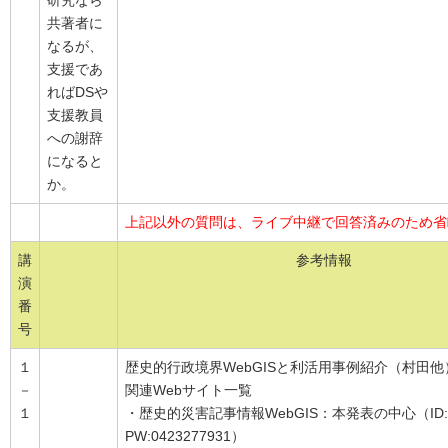
研究なら
共著者に
なるが、
支援であ
ればDSや
支援教員
への謝辞
になると
か。
上記以外の質問は、ライブ中継で回答済みのため省
講
参考情報
演
番
号
１
歴史的行政境界WebGISと利活用事例紹介（村田他
－
関連Webサイト一覧
１
・歴史的災害記事情報WebGIS：本発表の中心（ID:nic
PW:0423277931）