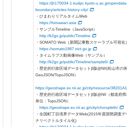
https://jh170034-1.kudpc.kyoto-u.ac.jp/opendata-
boundary/articles-history-city/
・ひまわりリアルタイムWeb
https://himawari.asia
・サンプルTimeline（JavaScript）
http://k2go.jp/public/Timeline
・SOMATO Web（新聞記事数スケーラブル可視化
https://somato1987.nict.go.jp
・タイムラプス動画像Web（サンプル）
http://k2go.jp/public/Timeline/sample6/
・歴史的行政区域データセットβ版@NII(松山市の
GeoJSON/TopoJSON）
https://geoshape.ex.nii.ac.jp/city/resource/38201A
・歴史的行政区域データセットβ版@NII（都道府
単位：TopoJSON）
https://geoshape.ex.nii.ac.jp/city/choropleth/
・全国町丁目境界データWeb(2015年度国勢調査
ナリベクトルタイル化)