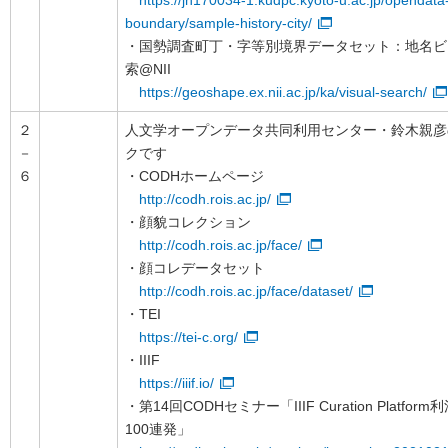
https://jh170034-1.kudpc.kyoto-u.ac.jp/opendata-
boundary/sample-history-city/
・国勢調査町丁・字等別境界データセット：地名ビ
索@NII
https://geoshape.ex.nii.ac.jp/ka/visual-search/
２
人文学オープンデータ共同利用センター・鈴木親彦
－
クです
６
・CODHホームページ
http://codh.rois.ac.jp/
・顔貌コレクション
http://codh.rois.ac.jp/face/
・顔コレデータセット
http://codh.rois.ac.jp/face/dataset/
・TEI
https://tei-c.org/
・IIIF
https://iiif.io/
・第14回CODHセミナー「IIIF Curation Platfo
100連発」