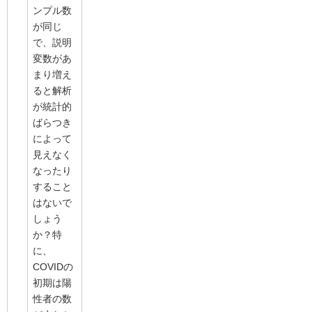
ンプル数
が同じ
で、説明
変数があ
まり増え
ると解析
が統計的
ばらつき
によって
見えなく
なったり
すること
はないで
しょう
か？特
に、
COVIDの
初期は陽
性者の数