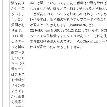
演をあり
ルには至っていないです。ある程度は分野を絞れば
がとうご
しれませんが、蝶などでも紋1つがずれると別種と
ざいまし
ことがあるので、パシッと決めるのは難しいですね
た。2つ
レベルでは、生き物の写真をアップロードすること
質問があ
か返すアプリはあります（iNaturalistなど）。
ります。
(2) PubChemもDBCLSでは対象にしています。N
（1）遺
ベースで全件検索をするクエリがあって、それを使
伝子デー
て件数取得を試みたのですが、PubChemはエラー
タと博物
仕様が変わったのかもしれません。
館データ
をつなぐ
キー（検
索キー）
はテキス
ト情報が
メインの
ようです
が，画像
を検索キ