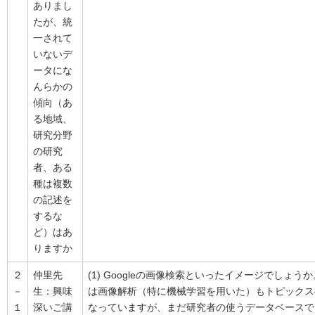
ありまし
たが、統
一されて
いないデ
ータにな
んらかの
傾向（あ
る地域、
研究分野
の研究
者、ある
種は複数
の記述を
するな
ど）はあ
りますか
２
仲里先
(1) Googleの画像検索といったイメージでしょう
－
生：興味
は画像解析（特に機械学習を用いた）もトピックス
１
深いご講
なっていますが、まだ研究者の使うデータベースで