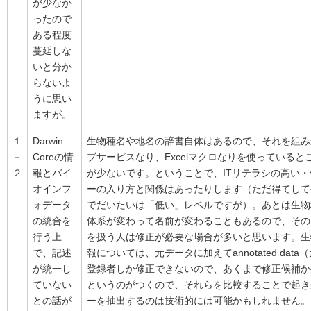
が少なか
ったので
ある程度
蔓延しな
いと分か
らないよ
うに思い
ますが。
１
Darwin
生物種名や地名の辞書自体はあるので、それを組み
－
Coreの情
ブサービスなり、Excelマクロなりを使っていると
２
報とバイ
が少ないです。ということで、ITリテラシの高い
オインフ
ーの入り方と関係はあったりします（ただ得てして
ォデータ
でだいたいは「低い」レベルですが）。あとは生物
の統合を
体系が変わって名前が変わることもあるので、その
行う上
を扱う人は修正が必要な場合が多いと思います。生
で、記述
報については、元データに加えてannotated dat
が統一し
登録者しか修正できないので、あくまで修正候補か
ていない
というのがつくので、それらを比較することで起き
との話が
ーを抽出するのは技術的には可能かもしれません。