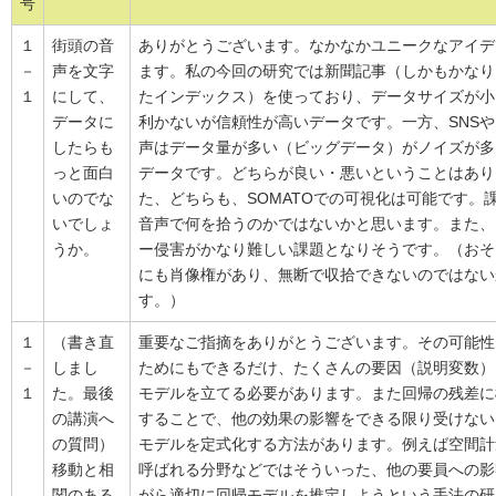
号
１
街頭の音
ありがとうございます。なかなかユニークなアイデ
－
声を文字
ます。私の今回の研究では新聞記事（しかもかなり
１
にして、
たインデックス）を使っており、データサイズが小
データに
利かないが信頼性が高いデータです。一方、SNS
したらも
声はデータ量が多い（ビッグデータ）がノイズが多
っと面白
データです。どちらが良い・悪いということはあり
いのでな
た、どちらも、SOMATOでの可視化は可能です。
いでしょ
音声で何を拾うのかではないかと思います。また、
うか。
ー侵害がかなり難しい課題となりそうです。（おそ
にも肖像権があり、無断で収拾できないのではない
す。）
１
（書き直
重要なご指摘をありがとうございます。その可能性
－
しまし
ためにもできるだけ、たくさんの要因（説明変数）
１
た。最後
モデルを立てる必要があります。また回帰の残差に
の講演へ
することで、他の効果の影響をできる限り受けない
の質問）
モデルを定式化する方法があります。例えば空間計
移動と相
呼ばれる分野などではそういった、他の要員への影
関のある
がら適切に回帰モデルを推定しようという手法の研