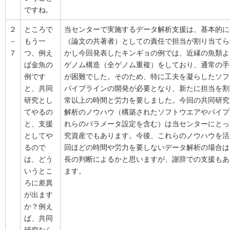
ですね。
２
ところで
当センターで実施するデータ解析支援は、基本的に
－
もう一
（論文の共著者）としての責任で担当が割り当てら
７
つ、例え
かし今回発表したキンギョの例では、近縁の魚類よ
ば金魚の
ゲノム構造（全ゲノム重複）をしており、通常の手
例です
が困難でした。そのため、特に工夫を凝らしたソフ
と、共同
パイプラインの開発が必要となり、新たに担当を割
研究とし
常以上の時間と労力を要しました。今回の共同研究
てやるの
解析のノウハウ（構築されたソフトウエアやパイプ
と、支援
れらのパラメータ設定を含む）は当センターにとっ
としてや
究資産でもあります。今後、これらのノウハウを活
るので
回ほどの時間や労力を要しないデータ解析の場合は
は、どう
長の判断によるかと思いますが、謝辞での支援もあ
いうとこ
ます。
ろに差異
が出ます
か？例え
ば、共同